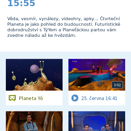
15:55
Věda, vesmír, vynálezy, videohry, apky… Čtvrteční
Planeta je jako pohled do budoucnosti. Futuristické
dobrodružství s TýYem a Planeťáckou partou vám
zvedne náladu až ke hvězdám.
3:02
Planeta Yó
25. června 16:41