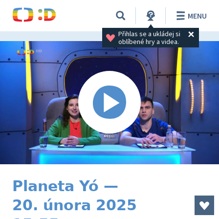
MENU
Přihlas se a ukládej si 
oblíbené hry a videa.
Planeta Yó —
20. února 2025