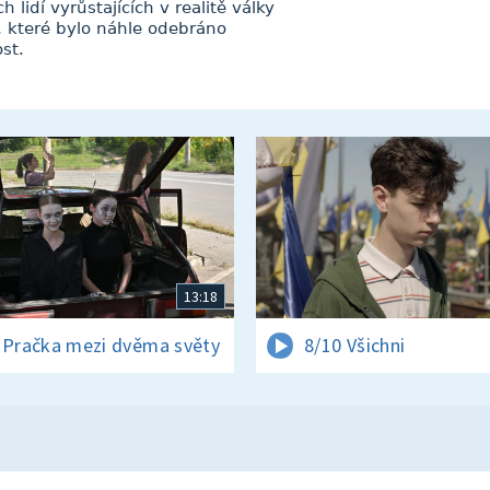
 lidí vyrůstajících v realitě války
i, které bylo náhle odebráno
st.
13:18
 Pračka mezi dvěma světy
8/10 Všichni