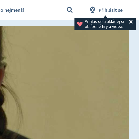
ro nejmenší
Přihlásit se
Přihlas se a ukládej si 
oblíbené hry a videa.