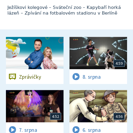
Ježíškovi kolegové – Sváteční zoo – Kapybaří horká
lázeň – Zpívání na fotbalovém stadionu v Berlíně
4:59
Zprávičky
8. srpna
4:52
4:56
7. srpna
6. srpna