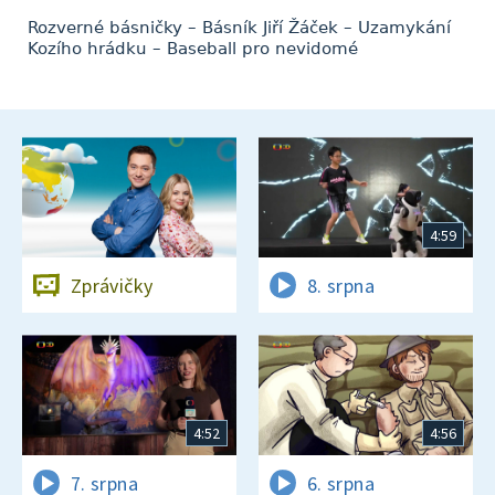
Rozverné básničky – Básník Jiří Žáček – Uzamykání
Kozího hrádku – Baseball pro nevidomé
4:59
Zprávičky
8. srpna
4:52
4:56
7. srpna
6. srpna