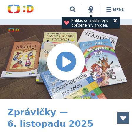
MENU
Přihlas se a ukládej si 
oblíbené hry a videa.
Zprávičky —
6. listopadu 2025