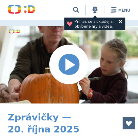
MENU
Přihlas se a ukládej si 
oblíbené hry a videa.
Zprávičky —
20. října 2025