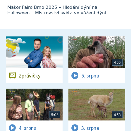
Maker Faire Brno 2025 – Hledání dýní na
Halloween – Mistrovství světa ve vážení dýní
4:55
Zprávičky
5. srpna
5:02
4:53
4. srpna
3. srpna