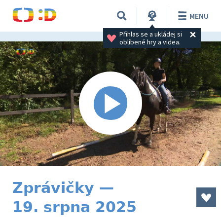
MENU
Přihlas se a ukládej si 
oblíbené hry a videa.
Zprávičky —
19. srpna 2025