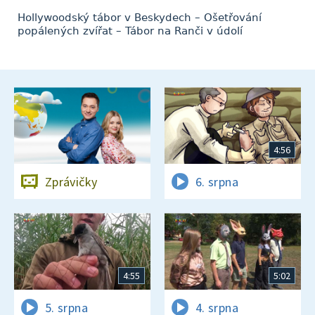
Hollywoodský tábor v Beskydech – Ošetřování
popálených zvířat – Tábor na Ranči v údolí
4:56
Zprávičky
6. srpna
4:55
5:02
5. srpna
4. srpna