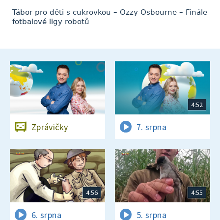
Tábor pro děti s cukrovkou – Ozzy Osbourne – Finále
fotbalové ligy robotů
4:52
Zprávičky
7. srpna
4:56
4:55
6. srpna
5. srpna