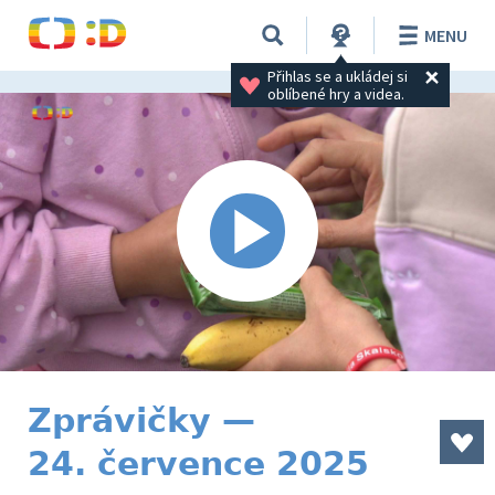
MENU
Přihlas se a ukládej si 
oblíbené hry a videa.
Zprávičky —
24. července 2025