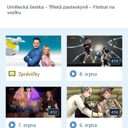
Umělecká šestka – Tříletá pastevkyně – Florbal na
vozíku
4:59
Zprávičky
8. srpna
4:52
4:56
7. srpna
6. srpna