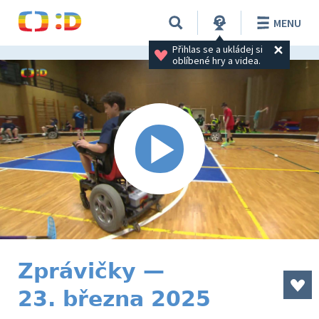
MENU
Přihlas se a ukládej si 
oblíbené hry a videa.
Zprávičky —
23. března 2025