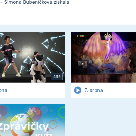
5 – Simona Bubeníčková získala
4:59
rpna
7. srpna