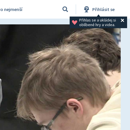
ro nejmenší
Přihlásit se
Přihlas se a ukládej si 
oblíbené hry a videa.