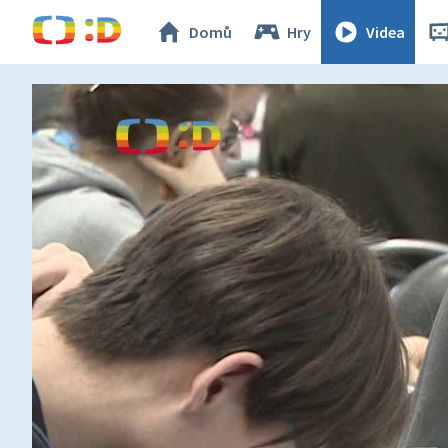
Domů
Hry
Videa