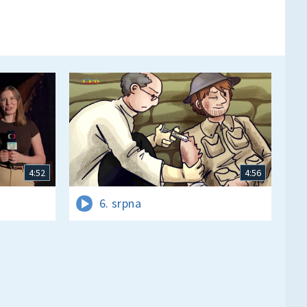
4:52
4:56
6. srpna