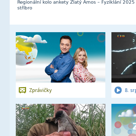
Regionální kolo ankety Zlatý Ámos – Fyziklání 202
stříbro
Zprávičky
8. s