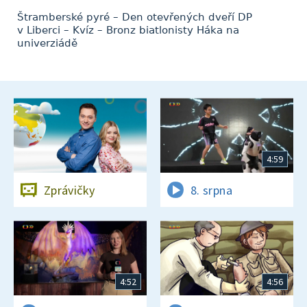
Štramberské pyré – Den otevřených dveří DP
v Liberci – Kvíz – Bronz biatlonisty Háka na
univerziádě
4:59
Zprávičky
8. srpna
4:52
4:56