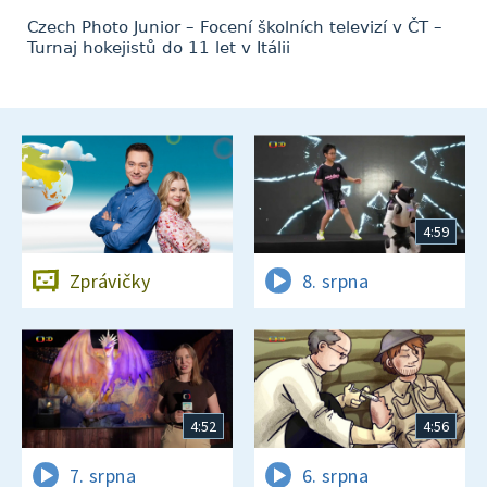
Czech Photo Junior – Focení školních televizí v ČT –
Turnaj hokejistů do 11 let v Itálii
4:59
Zprávičky
8. srpna
4:52
4:56
7. srpna
6. srpna