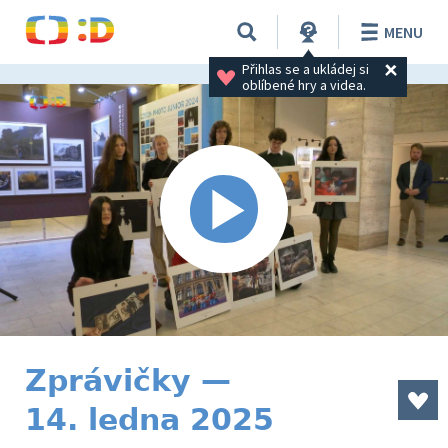
MENU
Přihlas se a ukládej si 
oblíbené hry a videa.
Zprávičky —
14. ledna 2025