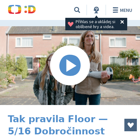
MENU
Přihlas se a ukládej si 
oblíbené hry a videa.
Tak pravila Floor —
5/16 Dobročinnost