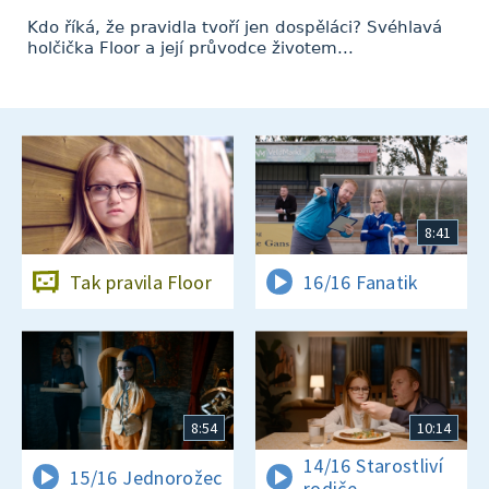
Kdo říká, že pravidla tvoří jen dospěláci? Svéhlavá
holčička Floor a její průvodce životem...
8:41
Tak pravila Floor
16/16 Fanatik
8:54
10:14
14/16 Starostliví
15/16 Jednorožec
rodiče