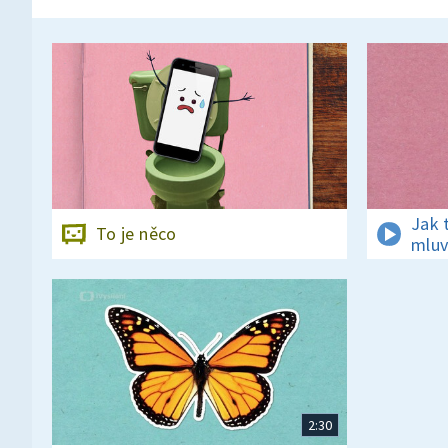
Jak 
To je něco
mluv
2:30