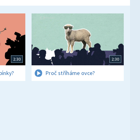
2:30
2:30
pínky?
Proč stříháme ovce?