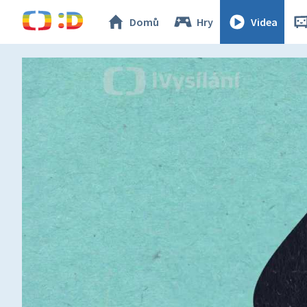
Domů
Hry
Videa