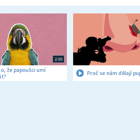
2:30
to, že papoušci umí
Proč se nám dělají pu
it?