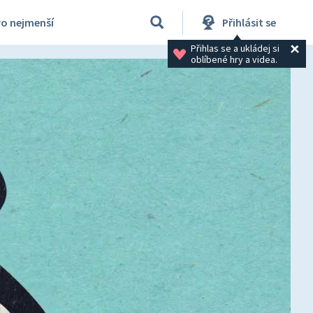
ro nejmenší
Přihlásit se
Přihlas se a ukládej si 
oblíbené hry a videa.