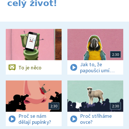
celý život!
2:30
Jak to, že
To je něco
papoušci umí
mluvit?
2:30
2:30
Proč se nám
Proč stříháme
dělají pupínky?
ovce?