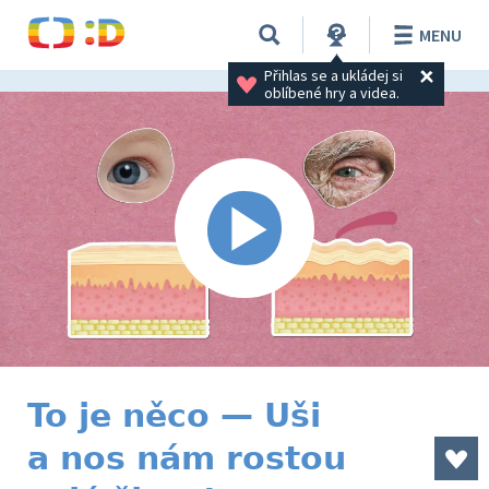
MENU
Přihlas se a ukládej si 
oblíbené hry a videa.
To je něco — Uši
a nos nám rostou