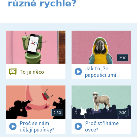
různě rychle?
2:30
Jak to, že
To je něco
papoušci umí
mluvit?
2:30
2:30
Proč se nám
Proč stříháme
dělají pupínky?
ovce?