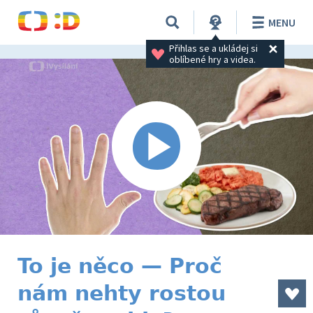
MENU
Přihlas se a ukládej si 
oblíbené hry a videa.
To je něco — Proč
nám nehty rostou