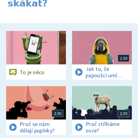
skákat?
2:30
Jak to, že
To je něco
papoušci umí
mluvit?
2:30
2:30
Proč se nám
Proč stříháme
dělají pupínky?
ovce?