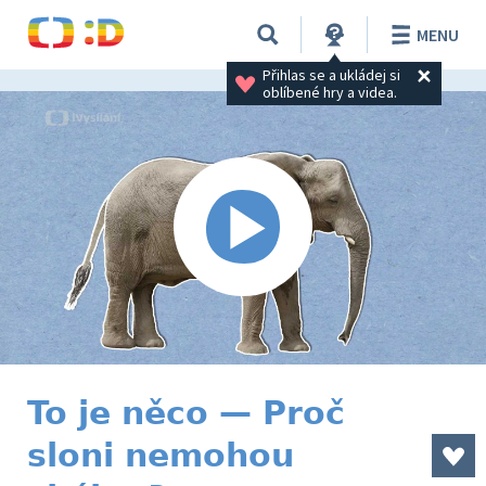
MENU
Přihlas se a ukládej si 
oblíbené hry a videa.
To je něco — Proč
sloni nemohou