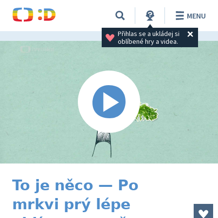
MENU
Přihlas se a ukládej si 
oblíbené hry a videa.
To je něco — Po
mrkvi prý lépe