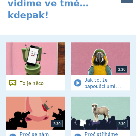
vidíme ve tmě…
kdepak!
2:30
Jak to, že
To je něco
papoušci umí
mluvit?
2:30
2:30
Proč se nám
Proč stříháme