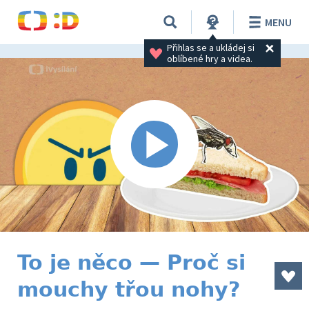
MENU
Přihlas se a ukládej si 
oblíbené hry a videa.
To je něco — Proč si
mouchy třou nohy?