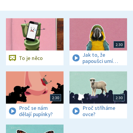
2:30
Jak to, že
To je něco
papoušci umí
mluvit?
2:30
2:30
Proč se nám
Proč stříháme
dělají pupínky?
ovce?