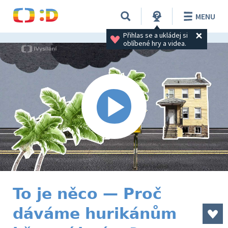
MENU
Přihlas se a ukládej si 
oblíbené hry a videa.
To je něco — Proč
dáváme hurikánům