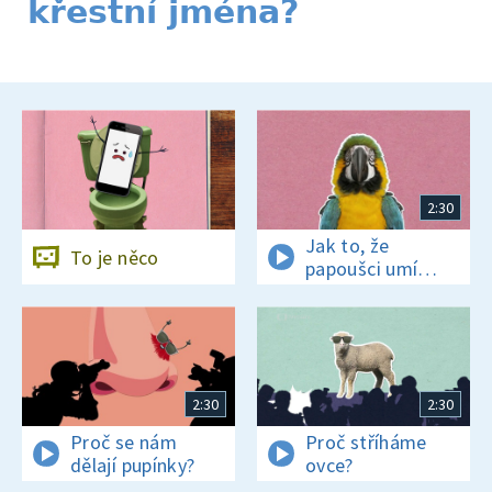
křestní jména?
2:30
Jak to, že
To je něco
papoušci umí
mluvit?
2:30
2:30
Proč se nám
Proč stříháme
dělají pupínky?
ovce?