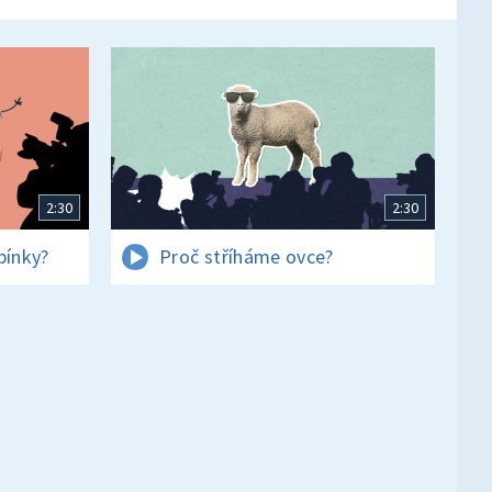
2:30
2:30
pínky?
Proč stříháme ovce?