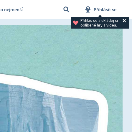
ro nejmenší
Přihlásit se
Přihlas se a ukládej si 
oblíbené hry a videa.