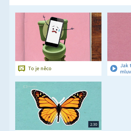
Jak 
To je něco
mluv
2:30