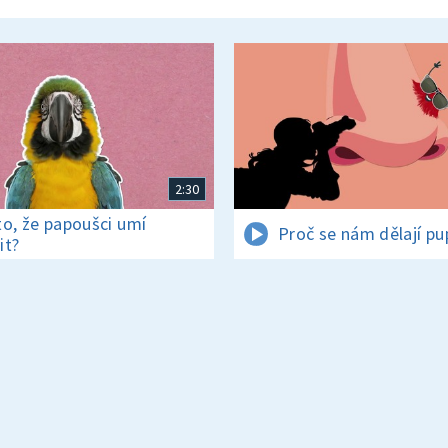
2:30
to, že papoušci umí
Proč se nám dělají pu
it?