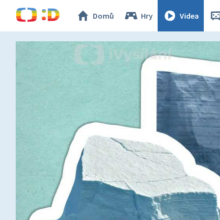
Domů
Hry
Videa