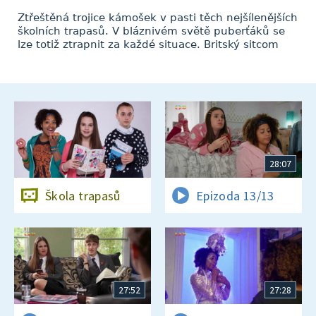
Ztřeštěná trojice kámošek v pasti těch nejšílenějších
školních trapasů. V bláznivém světě puberťáků se
lze totiž ztrapnit za každé situace. Britský sitcom
28:07
Škola trapasů
Epizoda 13/13
27:52
27:28