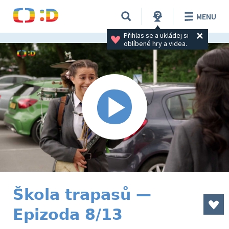
MENU
Přihlas se a ukládej si 
oblíbené hry a videa.
Škola trapasů —
Epizoda 8/13