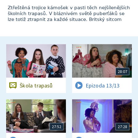
Ztřeštěná trojice kámošek v pasti těch nejšílenějších
školních trapasů. V bláznivém světě puberťáků se
lze totiž ztrapnit za každé situace. Britský sitcom
28:07
Škola trapasů
Epizoda 13/13
27:52
27:28