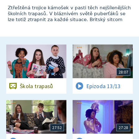
Ztřeštěná trojice kámošek v pasti těch nejšílenějších
školních trapasů. V bláznivém světě puberťáků se
lze totiž ztrapnit za každé situace. Britský sitcom
28:07
Škola trapasů
Epizoda 13/13
27:52
27:28