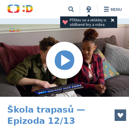
MENU
Přihlas se a ukládej si 
oblíbené hry a videa.
Škola trapasů —
Epizoda 12/13