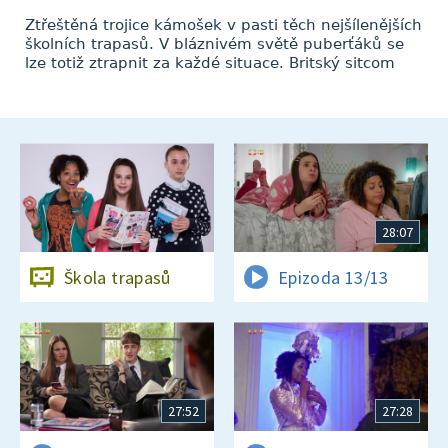
Ztřeštěná trojice kámošek v pasti těch nejšílenějších
školních trapasů. V bláznivém světě puberťáků se
lze totiž ztrapnit za každé situace. Britský sitcom
28:07
Škola trapasů
Epizoda 13/13
27:52
27:28