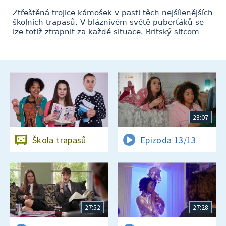
Ztřeštěná trojice kámošek v pasti těch nejšílenějších
školních trapasů. V bláznivém světě puberťáků se
lze totiž ztrapnit za každé situace. Britský sitcom
28:07
Škola trapasů
Epizoda 13/13
27:52
27:28