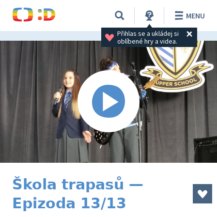
MENU
Přihlas se a ukládej si 
oblíbené hry a videa.
Škola trapasů —
Epizoda 13/13