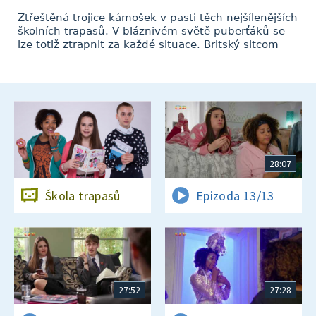
Ztřeštěná trojice kámošek v pasti těch nejšílenějších
školních trapasů. V bláznivém světě puberťáků se
lze totiž ztrapnit za každé situace. Britský sitcom
28:07
Škola trapasů
Epizoda 13/13
27:52
27:28