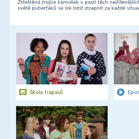
Ztřeštěná trojice kámošek v pasti těch nejšílenější
světě puberťáků se lze totiž ztrapnit za každé situa
Škola trapasů
Epiz