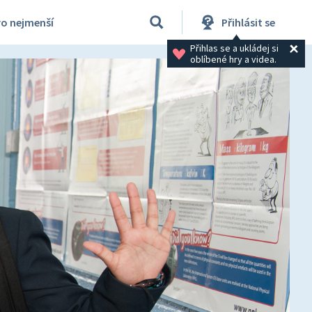
ro nejmenší
Přihlásit se
Přihlas se a ukládej si 
oblíbené hry a videa.