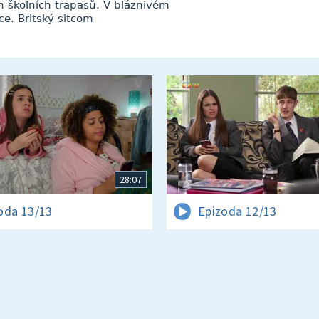
ch školních trapasů. V bláznivém
ce. Britský sitcom
28:07
oda 13/13
Epizoda 12/13