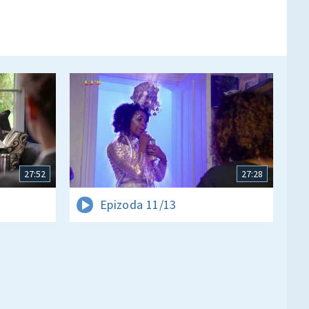
27:52
27:28
Epizoda 11/13