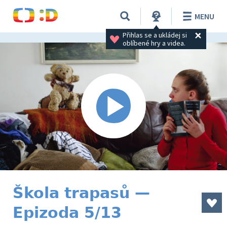
MENU
Přihlas se a ukládej si 
oblíbené hry a videa.
Škola trapasů —
Epizoda 5/13