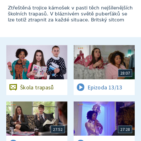
Ztřeštěná trojice kámošek v pasti těch nejšílenějších
školních trapasů. V bláznivém světě puberťáků se
lze totiž ztrapnit za každé situace. Britský sitcom
28:07
Škola trapasů
Epizoda 13/13
27:52
27:28