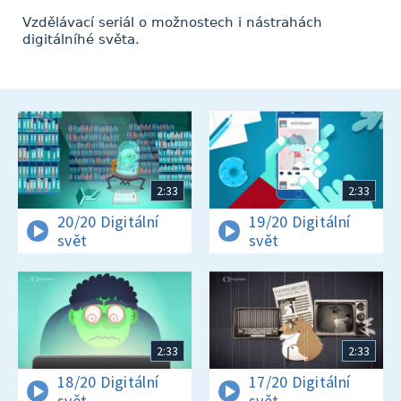
Vzdělávací seriál o možnostech i nástrahách
digitálníhé světa.
2:33
2:33
20/20 Digitální
19/20 Digitální
svět
svět
2:33
2:33
18/20 Digitální
17/20 Digitální
svět
svět