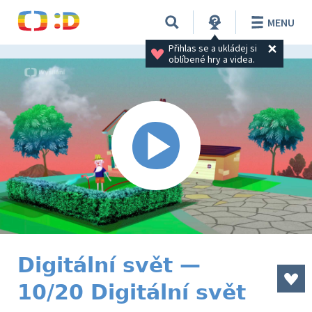
MENU
Přihlas se a ukládej si 
oblíbené hry a videa.
Digitální svět —
10/20 Digitální svět