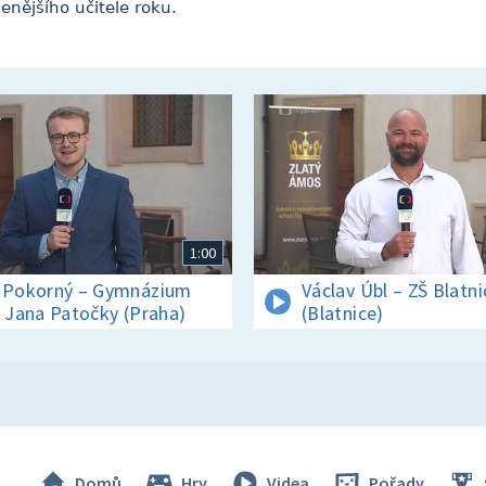
enějšího učitele roku.
1:00
 Pokorný – Gymnázium
Václav Úbl – ZŠ Blatni
. Jana Patočky (Praha)
(Blatnice)
Domů
Hry
Videa
Pořady