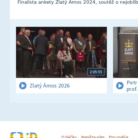
Finalista ankety Zlatý Ámos 2024, soutěž o nejoblíb
2:05:55
Petr
Zlatý Ámos 2026
prof
O Déčku
Napište nám
Pro rodiče