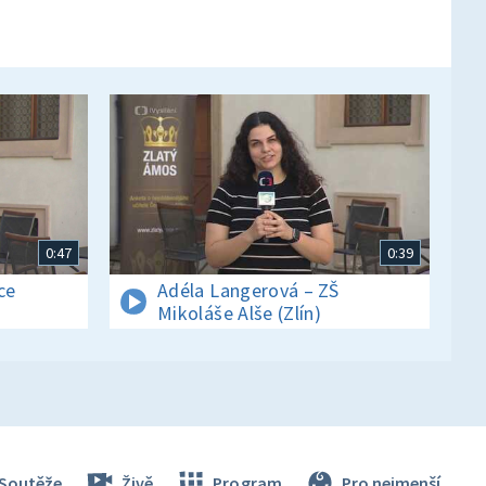
0:47
0:39
ce
Adéla Langerová – ZŠ
Mikoláše Alše (Zlín)
Soutěže
Živě
Program
Pro nejmenší