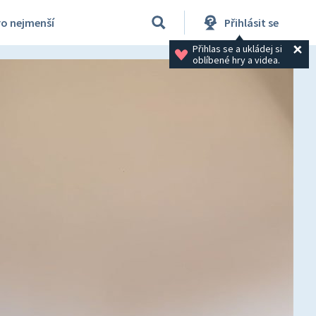
ro nejmenší
Přihlásit se
Přihlas se a ukládej si 
oblíbené hry a videa.