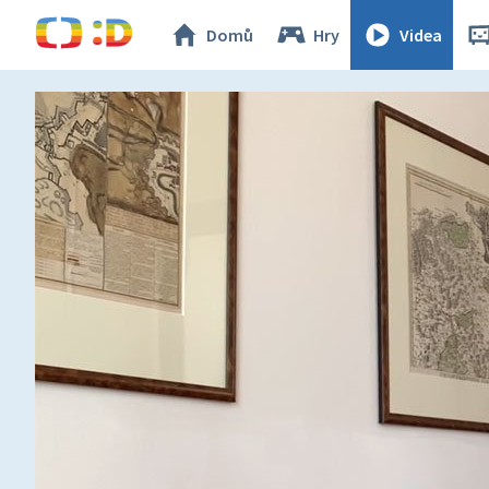
Domů
Hry
Videa