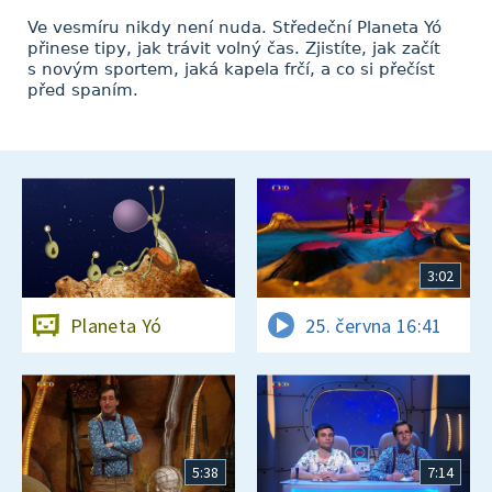
Ve vesmíru nikdy není nuda. Středeční Planeta Yó
přinese tipy, jak trávit volný čas. Zjistíte, jak začít
s novým sportem, jaká kapela frčí, a co si přečíst
před spaním.
3:02
Planeta Yó
25. června 16:41
5:38
7:14