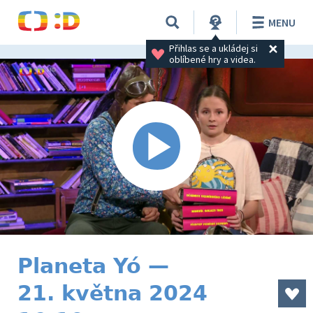
MENU
Přihlas se a ukládej si 
oblíbené hry a videa.
Planeta Yó —
21. května 2024