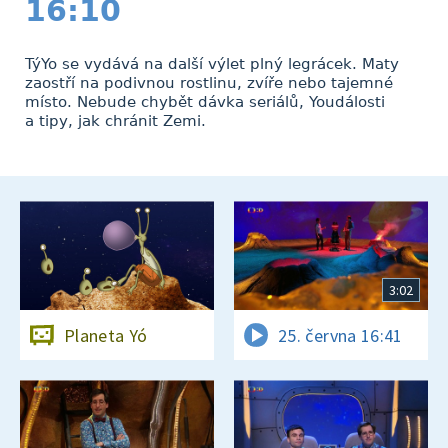
16:10
TýYo se vydává na další výlet plný legrácek. Maty
zaostří na podivnou rostlinu, zvíře nebo tajemné
místo. Nebude chybět dávka seriálů, Youdálosti
a tipy, jak chránit Zemi.
3:02
Planeta Yó
25. června 16:41