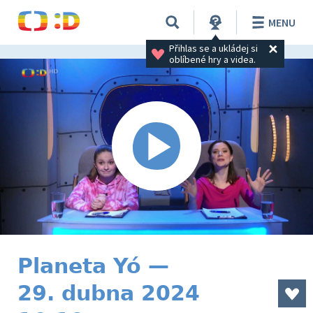
MENU
Přihlas se a ukládej si 
oblíbené hry a videa.
Planeta Yó —
29. dubna 2024