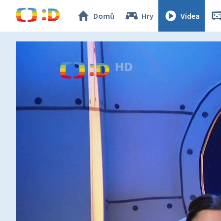
Domů
Hry
Videa