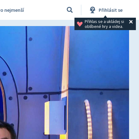
ro nejmenší
Přihlásit se
Přihlas se a ukládej si 
oblíbené hry a videa.