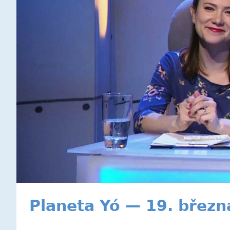
Planeta Yó — 19. březn