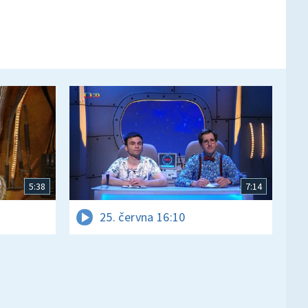
5:38
7:14
25. června 16:10