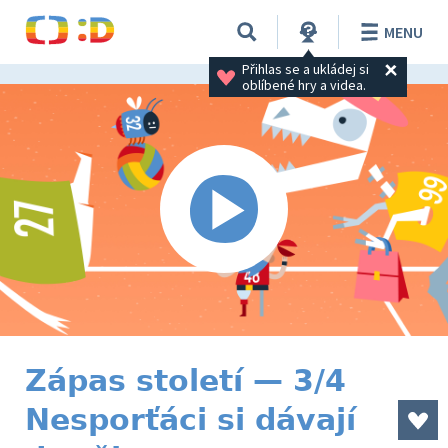
MENU
Přihlas se a ukládej si 
oblíbené hry a videa.
Zápas století — 3/4
Nesporťáci si dávají