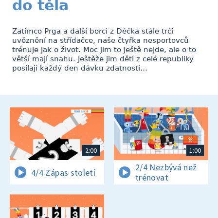
do těla
Zatímco Prga a další borci z Déčka stále trčí
uvěznění na střídačce, naše čtyřka nesportovců
trénuje jak o život. Moc jim to ještě nejde, ale o to
větší mají snahu. Ještěže jim děti z celé republiky
posílají každý den dávku zdatnosti…
2:00
1:00
2/4 Nezbývá než
4/4 Zápas století
trénovat