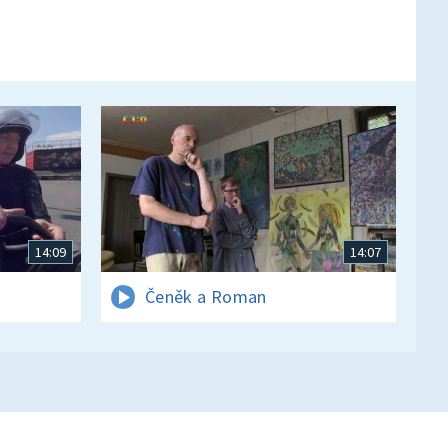
14:09
14:07
Čeněk a Roman