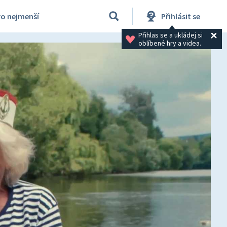
ro nejmenší
Přihlásit se
Přihlas se a ukládej si 
oblíbené hry a videa.