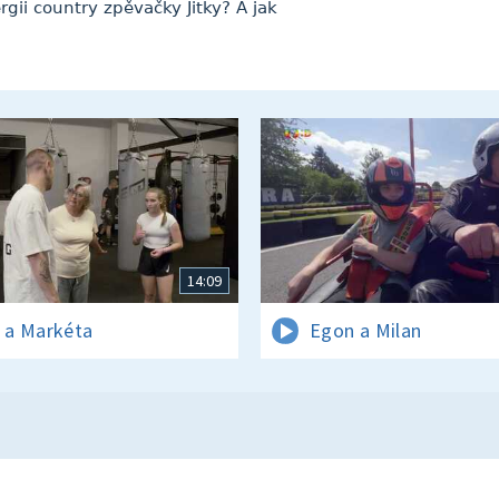
rgii country zpěvačky Jitky? A jak
14:09
e a Markéta
Egon a Milan