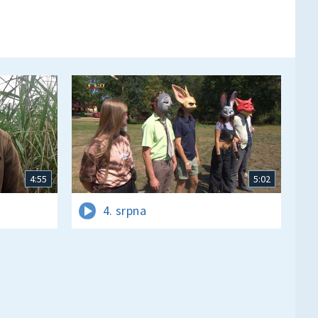
4:55
5:02
4. srpna