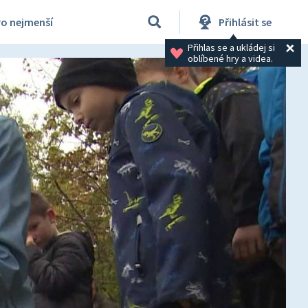
ro nejmenší
Přihlásit se
Přihlas se a ukládej si 
oblíbené hry a videa.