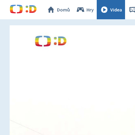
Domů
Hry
Videa