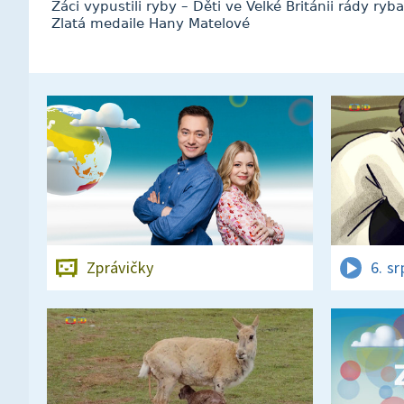
Žáci vypustili ryby – Děti ve Velké Británii rády ry
Zlatá medaile Hany Matelové
Zprávičky
6. s