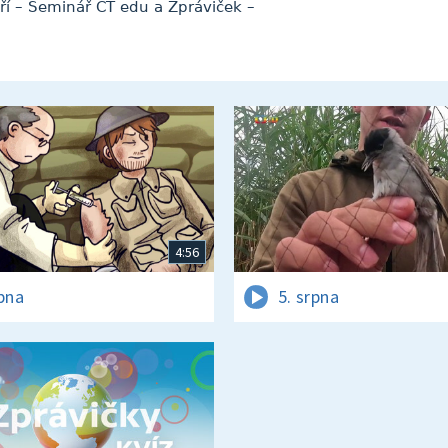
baří – Seminář ČT edu a Zpráviček –
4:56
rpna
5. srpna