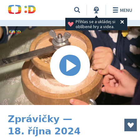
MENU
Přihlas se a ukládej si 
oblíbené hry a videa.
Zprávičky —
18. října 2024