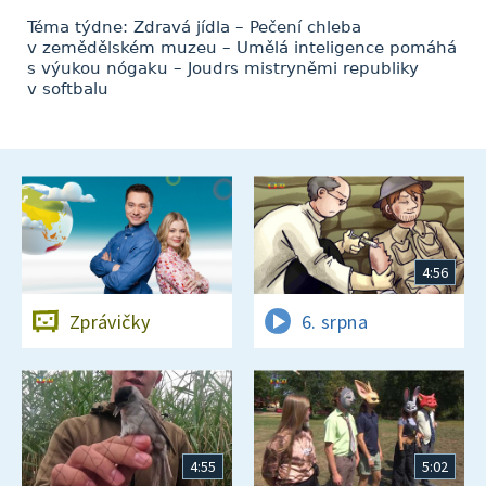
Téma týdne: Zdravá jídla – Pečení chleba
v zemědělském muzeu – Umělá inteligence pomáhá
s výukou nógaku – Joudrs mistryněmi republiky
v softbalu
4:56
Zprávičky
6. srpna
4:55
5:02