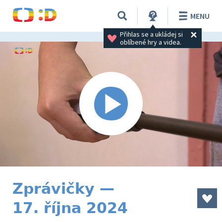
MENU
Přihlas se a ukládej si 
oblíbené hry a videa.
Zprávičky —
17. října 2024