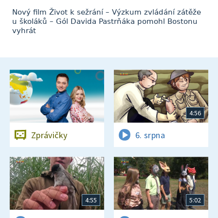
Nový film Život k sežrání – Výzkum zvládání zátěže
u školáků – Gól Davida Pastrňáka pomohl Bostonu
vyhrát
4:56
Zprávičky
6. srpna
4:55
5:02