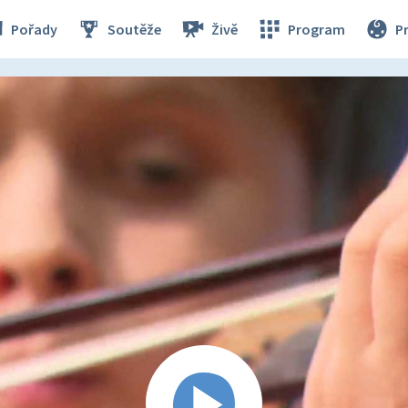
Pořady
Soutěže
Živě
Program
P