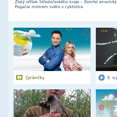
Zlatý oříšek Středočeského kraje – Zemřel americký 
Pogačar mistrem světa v cyklistice
Zprávičky
8. s