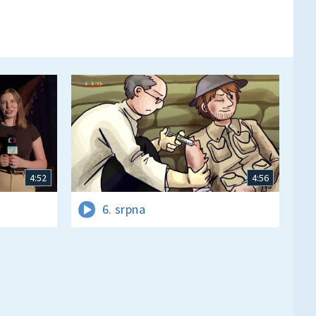
4:52
4:56
6. srpna