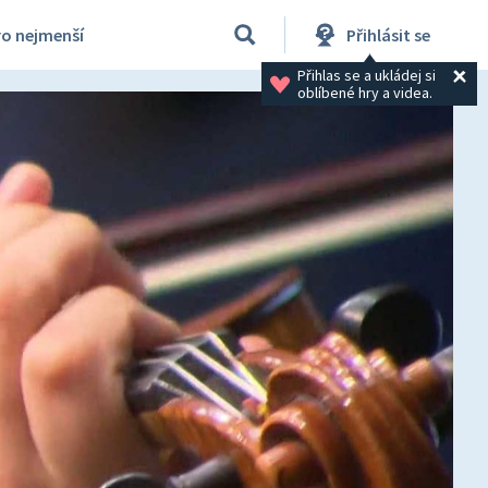
ro nejmenší
Přihlásit se
Přihlas se a ukládej si 
oblíbené hry a videa.