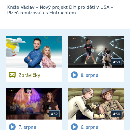
Kníže Václav – Nový projekt DIY pro děti v USA –
Plzeň remizovala s Eintrachtem
4:59
Zprávičky
8. srpna
4:52
4:56
7. srpna
6. srpna