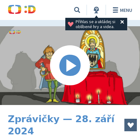
MENU
Přihlas se a ukládej si 
oblíbené hry a videa.
Zprávičky — 28. září
2024