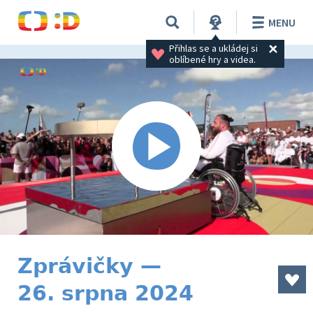
MENU
Přihlas se a ukládej si 
oblíbené hry a videa.
Zprávičky —
26. srpna 2024