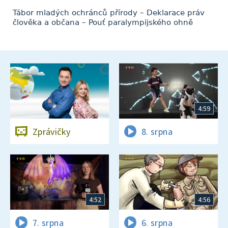
Tábor mladých ochránců přírody – Deklarace práv
člověka a občana – Pouť paralympijského ohně
4:59
Zprávičky
8. srpna
4:52
4:56
7. srpna
6. srpna