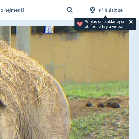
ro nejmenší
Přihlásit se
Přihlas se a ukládej si 
oblíbené hry a videa.