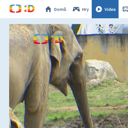
Domů
Hry
Videa