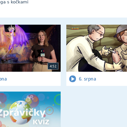
Jóga s kočkami
4:52
rpna
6. srpna