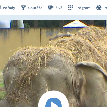
Pořady
Soutěže
Živě
Program
P