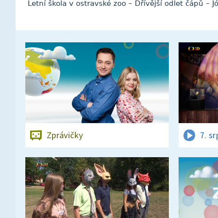
Letní škola v ostravské zoo – Dřívější odlet čápů – 
Zprávičky
7. s