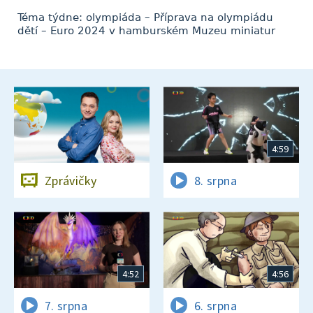
Téma týdne: olympiáda – Příprava na olympiádu
dětí – Euro 2024 v hamburském Muzeu miniatur
4:59
Zprávičky
8. srpna
4:52
4:56
7. srpna
6. srpna