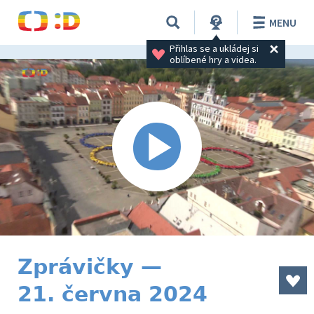
MENU
Přihlas se a ukládej si 
oblíbené hry a videa.
Zprávičky —
21. června 2024