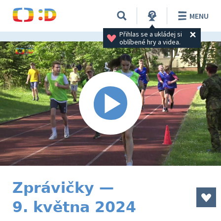
MENU
Přihlas se a ukládej si 
oblíbené hry a videa.
Zprávičky —
9. května 2024