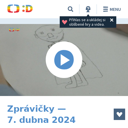
MENU
Přihlas se a ukládej si 
oblíbené hry a videa.
Zprávičky —
7. dubna 2024