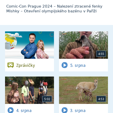
Comic-Con Prague 2024 – Nalezení ztracené fenky
Mishky – Otevření olympijského bazénu v Paříži
4:55
Zprávičky
5. srpna
5:02
4:53
4. srpna
3. srpna