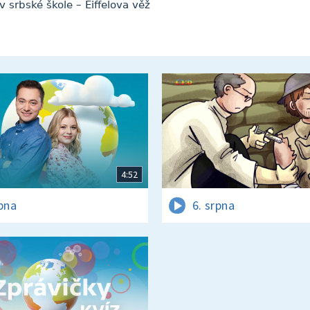
 srbské škole – Eiffelova věž
4:52
rpna
6. srpna