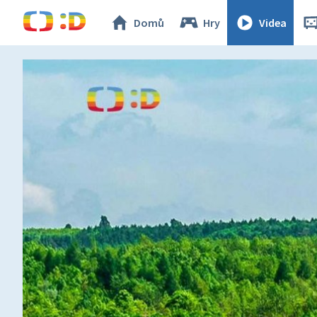
Domů
Hry
Videa