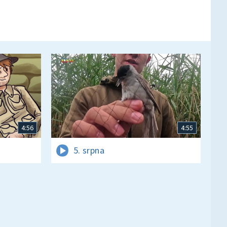
4:56
4:55
5. srpna