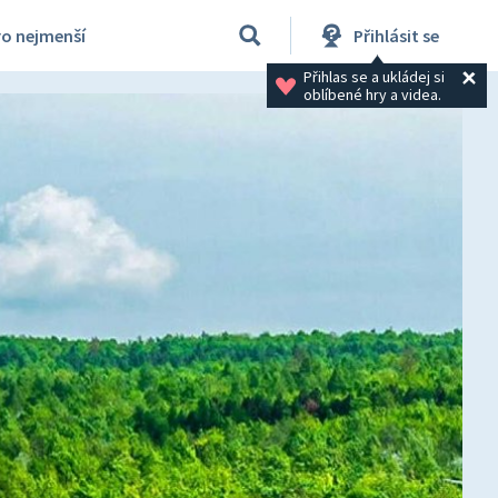
ro nejmenší
Přihlásit se
Přihlas se a ukládej si 
oblíbené hry a videa.