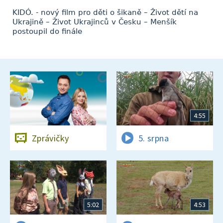
KIDÓ. - nový film pro děti o šikaně – Život dětí na
Ukrajině – Život Ukrajinců v Česku – Menšík
postoupil do finále
4:55
Zprávičky
5. srpna
5:02
4:53