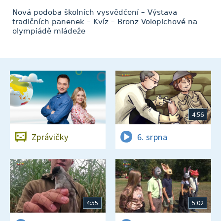
Nová podoba školních vysvědčení – Výstava
tradičních panenek – Kvíz – Bronz Volopichové na
olympiádě mládeže
4:56
Zprávičky
6. srpna
4:55
5:02