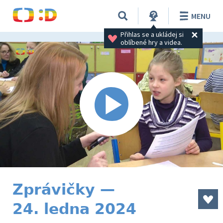
MENU
Přihlas se a ukládej si 
oblíbené hry a videa.
Zprávičky —
24. ledna 2024