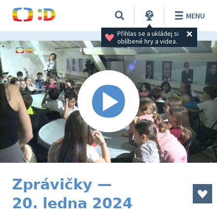
MENU
Přihlas se a ukládej si 
oblíbené hry a videa.
Zprávičky —
20. ledna 2024