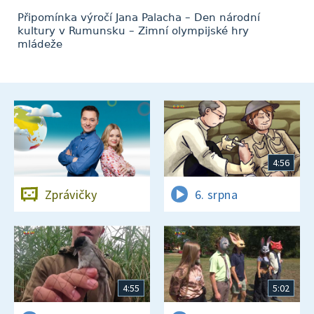
Připomínka výročí Jana Palacha – Den národní
kultury v Rumunsku – Zimní olympijské hry
mládeže
4:56
Zprávičky
6. srpna
4:55
5:02